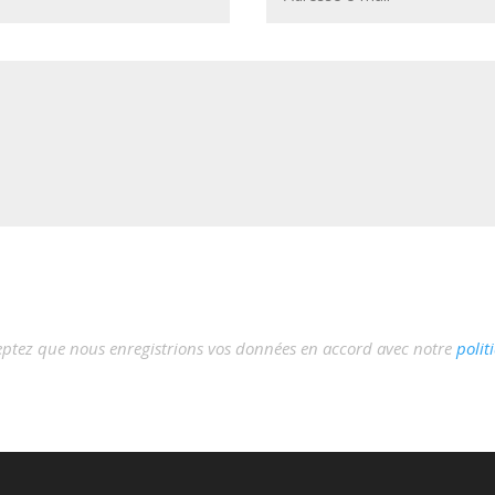
ceptez que nous enregistrions vos données en accord avec notre
polit